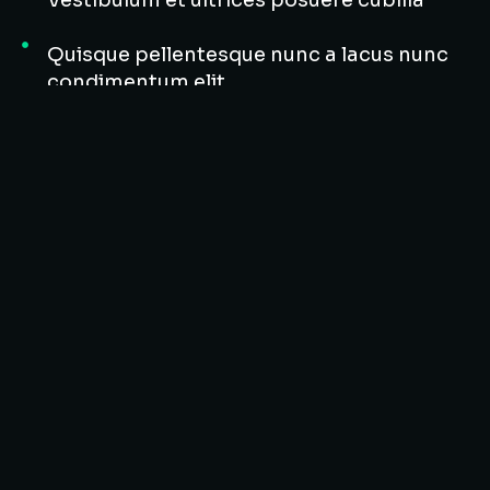
Vestibulum et ultrices posuere cubilia
Quisque pellentesque nunc a lacus nunc
condimentum elit
Curabitur aliquam dolor at bibendum
+200 dolor lacinia tempor orci dolor amet
Morbi nec accumsan sem