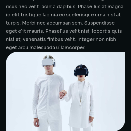
risus nec velit lacinia dapibus. Phasellus at magna
id elit tristique lacinia ec scelerisque urna nisl at
turpis. Morbi nec accumsan sem. Suspendisse
eget elit mauris. Phasellus velit nisi, lobortis quis
nisi et, venenatis finibus velit. Integer non nibh
eget arcu malesuada ullamcorper.