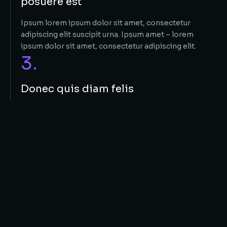
posuere est
Ipsum lorem ipsum dolor sit amet, consectetur
adipiscing elit suscipit urna. Ipsum amet – lorem
ipsum dolor sit amet, consectetur adipiscing elit.
3.
Donec quis diam felis
Lorem nulla glavrida – ante consectetur adipiscing elit.
Maecenas sit amet commodo tellut consectetur
adipiscing elit. Donec non porttitor nunc. Donec non
porttitor consectetur adipiscing elit nunc.
4.
Maecenas sit amet commodo tellut
consectetur
Lorem nulla glavrida – ante consectetur adipiscing elit.