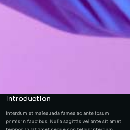
Introduction
Interdum et malesuada fames ac ante ipsum
primis in faucibus. Nulla sagittis vel ante sit amet
tempor. In sit amet neque non tellus interdum