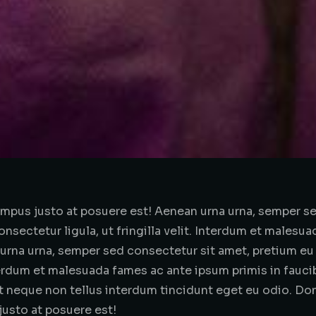
mpus justo at posuere est! Aenean urna urna, semper se
onsectetur ligula, ut fringilla velit. Interdum et males
 urna urna, semper sed consectetur sit amet, pretium eu
 Interdum et malesuada fames ac ante ipsum primis in fauci
et neque non tellus interdum tincidunt eget eu odio. Don
usto at posuere est!