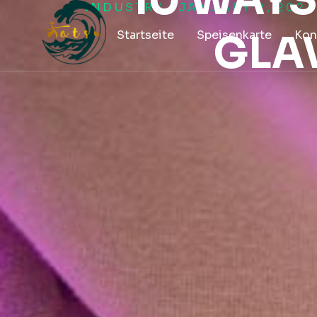
10 WAYS
INDUSTRY
/
JANUARY 2, 2024
Startseite
Speisenkarte
GLA
Kon