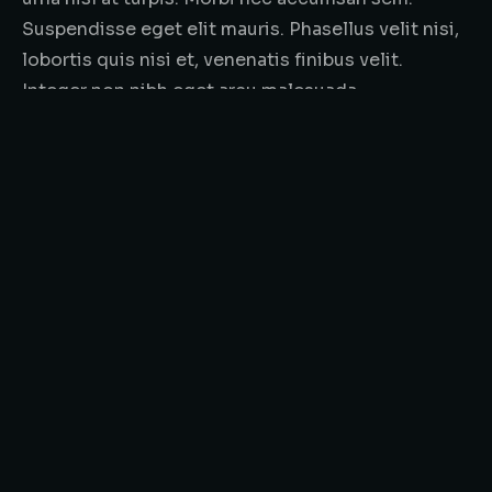
Suspendisse eget elit mauris. Phasellus velit nisi,
lobortis quis nisi et, venenatis finibus velit.
Integer non nibh eget arcu malesuada
ullamcorper.
Fusce fringilla justo vel dui consectetur,
fringilla maximus ante malesuada.
Suspendisse facilisis nisl augue, ut
sollicitudin lectus ipsum dolor sit amet,
consectetur adipiscing elit.
Morbi nec accumsan sem. Suspendisse eget elit
mauris. Phasellus velit nisi, lobortis quis nisi et,
venenatis finibus velit. Integer non nibh eget arcu
malesuada ullamcorper. Sed lacinia tempor orci,
non lacinia purus faucibus non. Aliquam gravida