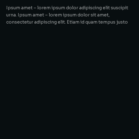
Ipsum amet – lorem ipsum dolor adipiscing elit suscipit
urna. Ipsum amet – lorem ipsum dolor sit amet,
consectetur adipiscing elit. Etiam id quam tempus justo
at posuere est!
Maecenas lorem dolor amet!
Ipsum amet – lorem ipsum dolor. Donec non porttitor
nunc. Curabitur et mattis. Maecenas sit amet commodo
lorem ipsum dolor tellut!
Tellut consectetur
Lorem nulla glavrida – ante consectetur adipiscing elit.
Maecenas commodo tellut consectetur adipiscing elit.
Maecenas sit amet commodo lorem dolor amet!